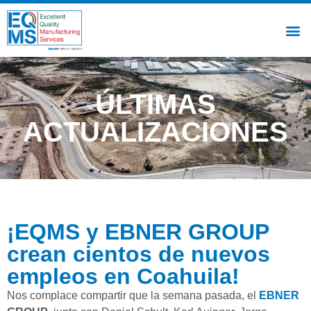
ÚLTIMAS
ACTUALIZACIONES
¡EQMS y EBNER GROUP
crean cientos de nuevos
empleos en Coahuila!
Nos complace compartir que la semana pasada, el
EBNER